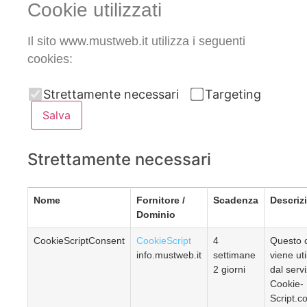
Cookie utilizzati
Il sito www.mustweb.it utilizza i seguenti
cookies:
Strettamente necessari
Targeting
Salva
Strettamente necessari
Nome
Fornitore /
Scadenza
Descriz
Dominio
CookieScriptConsent
CookieScript
4
Questo 
info.mustweb.it
settimane
viene uti
2 giorni
dal servi
Cookie-
Script.c