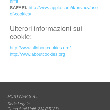
hl=it
SAFARI:
http://www.apple.com/it/privacy/use-
of-cookies/
Ulterori informazioni sui
cookie:
http://www.allaboutcookies.org/
http://www.aboutcookies.org
MUSTWEB S.R.L.
Sede Legale
Corso Stati Uniti, 23/I (35127)