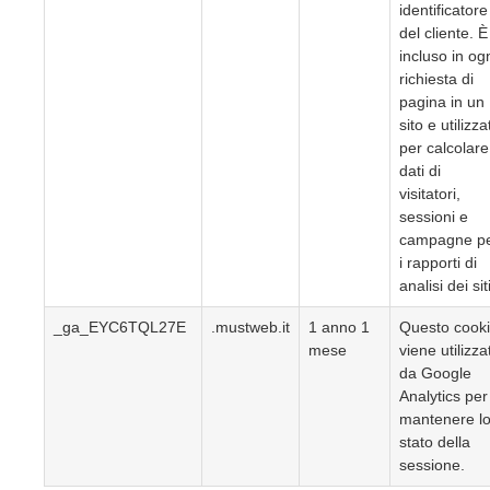
identificatore
del cliente. È
incluso in og
richiesta di
pagina in un
sito e utilizza
per calcolare
dati di
visitatori,
sessioni e
campagne p
i rapporti di
analisi dei siti
_ga_EYC6TQL27E
.mustweb.it
1 anno 1
Questo cook
mese
viene utilizza
da Google
Analytics per
mantenere l
stato della
sessione.