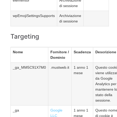
elementor
Archiviazione
di sessione
wpEmojiSettingsSupports
Archiviazione
di sessione
Targeting
Nome
Fornitore /
Scadenza
Descrizione
Dominio
_ga_MM5C91X7M0
.mustweb.it
1 anno 1
Questo cook
mese
viene utilizza
da Google
Analytics per
mantenere l
stato della
sessione.
_ga
Google
1 anno 1
Questo nom
LLC
mese
di cookie è